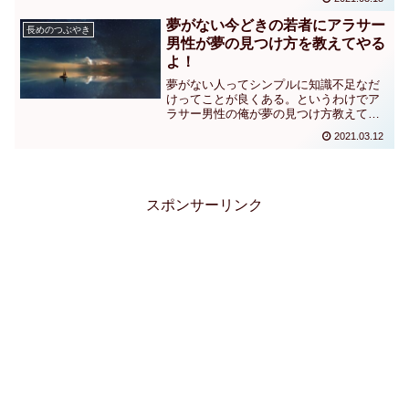
分の人生をどうしたいの？ってことが大
事じゃない？生き方を語ってほしいし子
夢がない今どきの若者にアラサー
長めのつぶやき
供の時くらいぶっ飛んだ夢を掲げてほし
男性が夢の見つけ方を教えてやる
い。
よ！
夢がない人ってシンプルに知識不足なだ
けってことが良くある。というわけでア
ラサー男性の俺が夢の見つけ方教えてや
るよ！さあ、これから紹介する地球の遊
2021.03.12
び方から、気になったものを好きなだ
け、お前たちの夢リストに追加していき
な！
スポンサーリンク