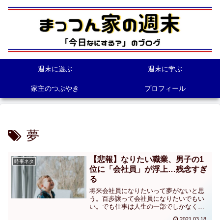
週末に遊ぶ
週末に学ぶ
家主のつぶやき
プロフィール
夢
【悲報】なりたい職業、男子の1
時事ネタ
位に「会社員」が浮上…残念すぎ
る
将来会社員になりたいって夢がないと思
う。百歩譲って会社員になりたいでもい
い。でも仕事は人生の一部でしかなく
て。もっと大事なことない？あなたは自
2021.03.18