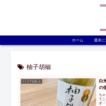
ホーム
週末に
柚子胡椒
白
インドアを楽しむ
の
ちゃ
てこ
ず・