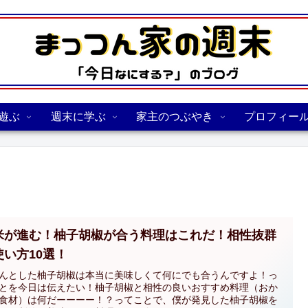
遊ぶ
週末に学ぶ
家主のつぶやき
プロフィー
米が進む！柚子胡椒が合う料理はこれだ！相性抜群
使い方10選！
んとした柚子胡椒は本当に美味しくて何にでも合うんですよ！っ
とを今日は伝えたい！柚子胡椒と相性の良いおすすめ料理（おか
食材）は何だーーーー！？ってことで、僕が発見した柚子胡椒を