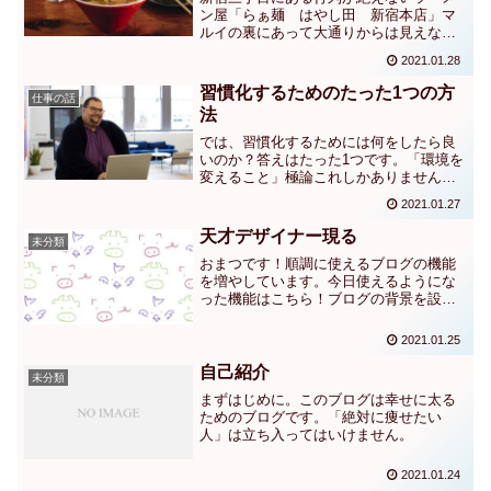
ン屋「らぁ麺 はやし田 新宿本店」マ
ルイの裏にあって大通りからは見えない
ですが、連日行列が絶えないお店なので
2021.01.28
迷うことはないです。そして、行列に並
んででも食べる価値のあるラーメンで
習慣化するためのたった1つの方
仕事の話
す！
法
では、習慣化するためには何をしたら良
いのか？答えはたった1つです。「環境を
変えること」極論これしかありません。
ライザップではなぜ結果が出るか分かり
2021.01.27
ますか？
天才デザイナー現る
未分類
おまつです！順調に使えるブログの機能
を増やしています。今日使えるようにな
った機能はこちら！ブログの背景を設定
する方法「外観」→「カスタマイズ」
→「背景画像」→好きな画像を選ぶ僕は
2021.01.25
Wordpressの「Cocoon child」というテー
マを...
自己紹介
未分類
まずはじめに。このブログは幸せに太る
ためのブログです。「絶対に痩せたい
人」は立ち入ってはいけません。
2021.01.24