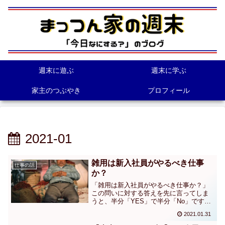
週末に遊ぶ
週末に学ぶ
家主のつぶやき
プロフィール
2021-01
雑用は新入社員がやるべき仕事
仕事の話
か？
「雑用は新入社員がやるべき仕事か？」
この問いに対する答えを先に言ってしま
うと、半分「YES」で半分「No」です。
価値の高い仕事ができないうちは、「よ
2021.01.31
り価値の高い仕事ができる人のために動