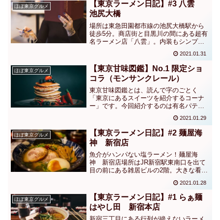
くことで組織に貢献する」という仕事が
【東京ラーメン日記】#3 八雲
ほぼ東京グルメ
あるということ。
池尻大橋
場所は東急田園都市線の池尻大橋駅から
徒歩5分。商店街と目黒川の間にある超有
名ラーメン店「八雲」。内装もシンプル
でおしゃれな感じだからか、カップルの
2021.01.31
お客さんや女性1人のお客さんも多いで
す。この八雲で食べてもらいたい一杯が
【東京甘味図鑑】No.1 限定ショ
ほぼ東京グルメ
こちら！！
コラ（モンサンクレール）
東京甘味図鑑とは、読んで字のごとく
「東京にあるスイーツを紹介するコーナ
ー」です。今回紹介するのは有名パティ
シエの辻口博啓さんがオーナーシェフの
2021.01.29
お店「モンサンクレール」のスイーツ。
こちらはその中でも、そごう横浜店・西
【東京ラーメン日記】#2 麺屋海
ほぼ東京グルメ
武池袋本店 限定販売の「タルトフォン
神 新宿店
ダンショコラ ピスターシュ」です。
魚介がハンパない塩ラーメン！麺屋海
神 新宿店場所はJR新宿駅東南口を出て
目の前にある雑居ビルの2階。大きな看板
に「海神」と書かれています。一瞬「こ
2021.01.28
こで合ってるのか！？」と思ってしまう
ビルです。一度行くと意味が分かります
【東京ラーメン日記】#1 らぁ麺
ほぼ東京グルメ
笑
はやし田 新宿本店
新宿三丁目にある行列が絶えないラーメ