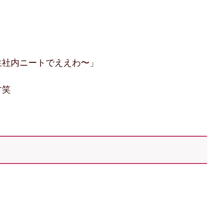
生社内ニートでええわ〜」
す笑