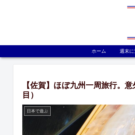
ホーム
週末に
【佐賀】ほぼ九州一周旅行。意
目）
日本で遊ぶ