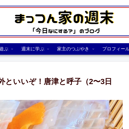
遊ぶ
週末に学ぶ
家主のつぶやき
プロフィー
外といいぞ！唐津と呼子（2〜3日