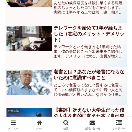
あなたの成長速度を格段に早くする報連
相のちょっとしたコツをご紹介します。
実際に仕事をする上では報→連→相とい
う順番ではなく、相→連→報という順番
で仕事を進めること。特に重要なのが相
談！仕事ができない人・成長速度が遅い
テレワークを始めて1年が経ちま
仕事の話
人がやりがちな相談がこんな感じ。
した（在宅のメリット・デメリッ
ト）
テレワークという働き方を1年続けた結
果、僕の身に起こった出来事をご紹介し
ます！デメリットは太る、出費が増えて
ツラい、体調不良になる、ON/OFFがな
くなるなど。メリットはコロナに感染す
る心配が少ない、ゆっくり寝られて幸
老害とは？あなたが老害にならな
仕事の話
せ、満員電車に乗らなくてよいなど
いために意識すべきこと
ところで老害ってなに？要するに老害っ
て「古い価値観のままなのに若い人と同
じ価値観だと思い込み、なおかつ仕事が
できない割にプライドだけが高くなって
他人に迷惑をかける老人」のこと。たぶ
んこれは、意識する、だけでは乗り切る
【書評】冴えない大学生だった僕
仕事の話
ことができないと思っています。キング
の人生を劇的に変えた本（自己啓
コングの西野さんもこんなことを書いて
発）
いました。
「新・自分を磨く方法」〜10年かけても
メニュー
ホーム
検索
お問い合わせ
サイドバー