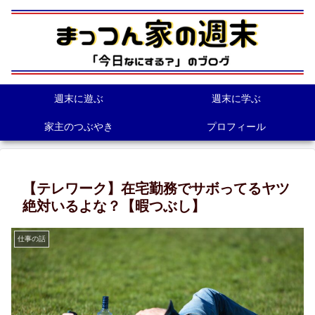
週末に遊ぶ
週末に学ぶ
家主のつぶやき
プロフィール
【テレワーク】在宅勤務でサボってるヤツ
絶対いるよな？【暇つぶし】
仕事の話