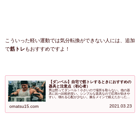
こういった軽い運動では気分転換ができない人には、追加
で
筋トレ
もおすすめですよ！
【ダンベル】自宅で筋トレするときにおすすめの
器具と注意点（初心者）
男は黙ってダンベル！小さいので場所を取らない。他の器
具に比べ比較的安い。シンプルな器具なので応用が効きや
すい。壊れる心配が少ない。腕をメインで鍛えたかった。
特に可変式でラバー付きのダンベルの中ではRIORESのダ
ンベルはコスパが良い！ただ最初はゴムの臭いが気になる
2021.03.23
omatsu15.com
かも。