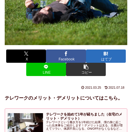
X
Facebook
はてブ
LINE
コピー
2021.03.25
2021.07.18
テレワークのメリット・デメリットについてはこちら。
テレワークを始めて1年が経ちました（在宅のメ
リット・デメリット）
テレワークという働き方を1年続けた結果、僕の身に起こ
った出来事をご紹介します！デメリットは太る、出費が増
えてツラい、体調不良になる、ON/OFFがなくなるなど。
メリットはコロナに感染する心配が少ない、ゆっくり寝ら